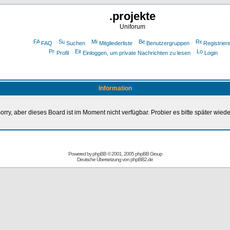
.projekte
Uniforum
FAQ
Suchen
Mitgliederliste
Benutzergruppen
Registrier
Profil
Einloggen, um private Nachrichten zu lesen
Login
Information
orry, aber dieses Board ist im Moment nicht verfügbar. Probier es bitte später wiede
Powered by
phpBB
© 2001, 2005 phpBB Group
Deutsche Übersetzung von
phpBB2.de