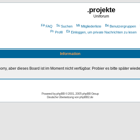
.projekte
Uniforum
FAQ
Suchen
Mitgliederliste
Benutzergruppen
Profil
Einloggen, um private Nachrichten zu lesen
Information
orry, aber dieses Board ist im Moment nicht verfügbar. Probier es bitte später wiede
Powered by
phpBB
© 2001, 2005 phpBB Group
Deutsche Übersetzung von
phpBB2.de