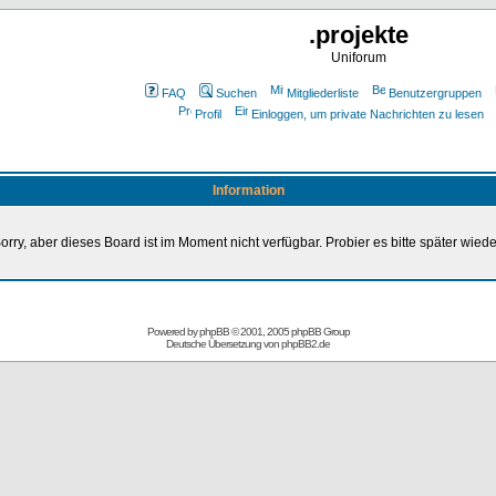
.projekte
Uniforum
FAQ
Suchen
Mitgliederliste
Benutzergruppen
Profil
Einloggen, um private Nachrichten zu lesen
Information
orry, aber dieses Board ist im Moment nicht verfügbar. Probier es bitte später wiede
Powered by
phpBB
© 2001, 2005 phpBB Group
Deutsche Übersetzung von
phpBB2.de