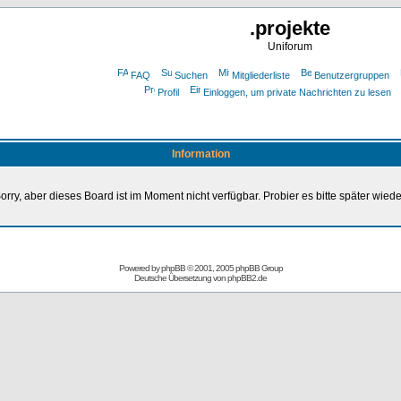
.projekte
Uniforum
FAQ
Suchen
Mitgliederliste
Benutzergruppen
Profil
Einloggen, um private Nachrichten zu lesen
Information
orry, aber dieses Board ist im Moment nicht verfügbar. Probier es bitte später wiede
Powered by
phpBB
© 2001, 2005 phpBB Group
Deutsche Übersetzung von
phpBB2.de