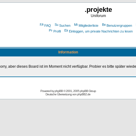
.projekte
Uniforum
FAQ
Suchen
Mitgliederliste
Benutzergruppen
Profil
Einloggen, um private Nachrichten zu lesen
Information
orry, aber dieses Board ist im Moment nicht verfügbar. Probier es bitte später wiede
Powered by
phpBB
© 2001, 2005 phpBB Group
Deutsche Übersetzung von
phpBB2.de