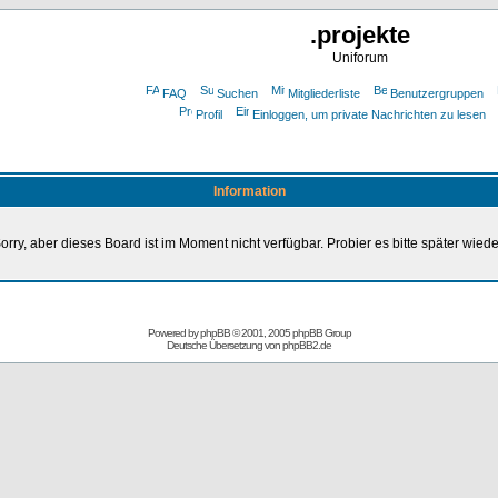
.projekte
Uniforum
FAQ
Suchen
Mitgliederliste
Benutzergruppen
Profil
Einloggen, um private Nachrichten zu lesen
Information
orry, aber dieses Board ist im Moment nicht verfügbar. Probier es bitte später wiede
Powered by
phpBB
© 2001, 2005 phpBB Group
Deutsche Übersetzung von
phpBB2.de