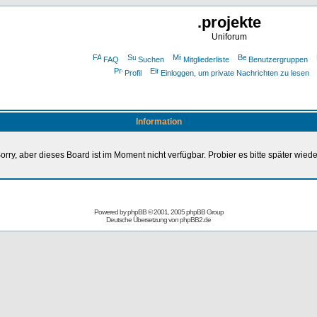
.projekte
Uniforum
FAQ
Suchen
Mitgliederliste
Benutzergruppen
Profil
Einloggen, um private Nachrichten zu lesen
Information
orry, aber dieses Board ist im Moment nicht verfügbar. Probier es bitte später wiede
Powered by
phpBB
© 2001, 2005 phpBB Group
Deutsche Übersetzung von
phpBB2.de